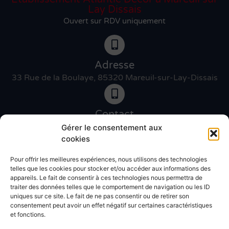
Lay Dissais
Ouvert sur RDV uniquement
Adresse
33 Rue de la Boulaye, 85320 Mareuil-sur-Lay-Dissais
Contact
06 46 27 89 83
Gérer le consentement aux
cookies
Pour offrir les meilleures expériences, nous utilisons des technologies
Contact
telles que les cookies pour stocker et/ou accéder aux informations des
02 51 30 31 09
appareils. Le fait de consentir à ces technologies nous permettra de
traiter des données telles que le comportement de navigation ou les ID
uniques sur ce site. Le fait de ne pas consentir ou de retirer son
Devis gratuit
consentement peut avoir un effet négatif sur certaines caractéristiques
et fonctions.