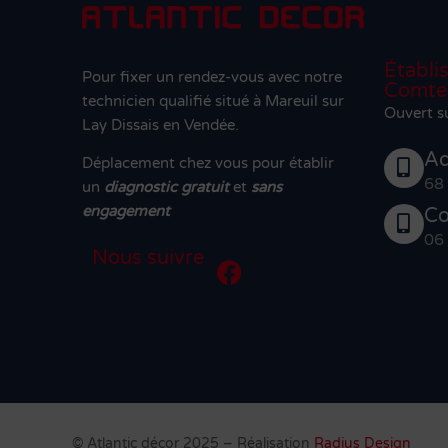
Établi
Pour fixer un rendez-vous avec notre
Comte
technicien qualifié situé à Mareuil sur
Ouvert s
Lay Dissais en Vendée.
Ad
Déplacement chez vous pour établir
68
un
diagnostic gratuit
et
sans
engagement
Co
06
Nous suivre
© Atlantic décor 2025 – Réalisation
Radius Design