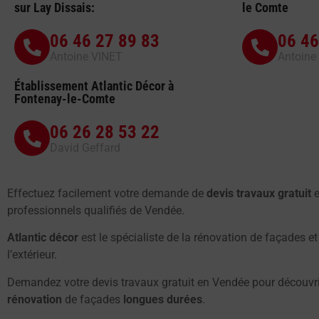
sur Lay Dissais:
le Comte
06 46 27 89 83
06 46
Antoine VINET
Antoine
Établissement Atlantic Décor à
Fontenay-le-Comte
06 26 28 53 22
David Geffard
Effectuez facilement votre demande de
devis travaux gratuit
e
professionnels qualifiés de Vendée.
Atlantic décor
est le spécialiste de la rénovation de façades et
l’extérieur.
Demandez votre devis travaux gratuit en Vendée pour découvr
rénovation
de façades
longues durées
.