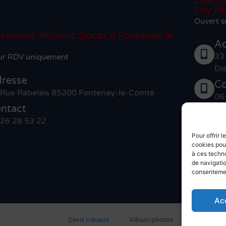
Lay Di
Ouvert 
ssement Atlantic Décor à Fontenay le
Ad
33
ur RDV uniquement
Dis
resse
Co
 Rue Rabelais 85200 Fontenay-le-Comte
06
ntact
Co
 26 28 53 22
02
Pour offrir 
cookies pour
Devi
à ces techn
de navigatio
consentement
Ac
Devis travaux
Album photos
Mentions l