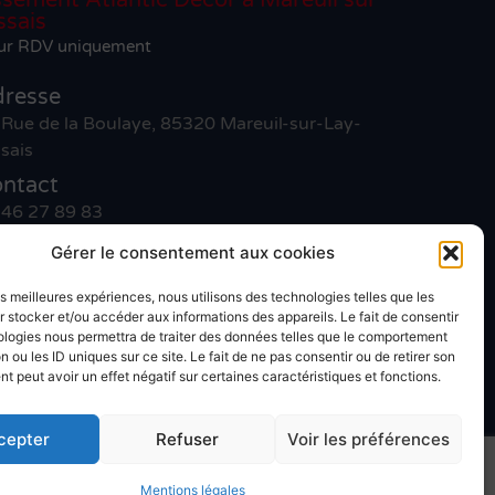
ssais
sur RDV uniquement
resse
 Rue de la Boulaye, 85320 Mareuil-sur-Lay-
sais
ntact
 46 27 89 83
ntact
Gérer le consentement aux cookies
 51 30 31 09
les meilleures expériences, nous utilisons des technologies telles que les
 stocker et/ou accéder aux informations des appareils. Le fait de consentir
s gratuit
ologies nous permettra de traiter des données telles que le comportement
n ou les ID uniques sur ce site. Le fait de ne pas consentir ou de retirer son
 peut avoir un effet négatif sur certaines caractéristiques et fonctions.
cepter
Refuser
Voir les préférences
égales
Mentions légales