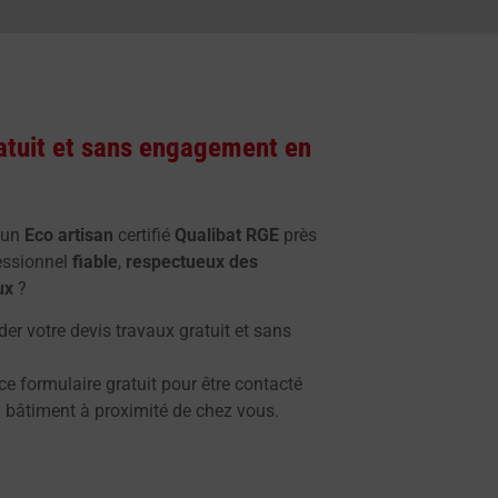
atuit et sans engagement en
 un
Eco artisan
certifié
Qualibat RGE
près
essionnel
fiable
,
respectueux des
ux
?
er votre devis travaux gratuit et sans
 ce formulaire gratuit pour être contacté
 bâtiment à proximité de chez vous.