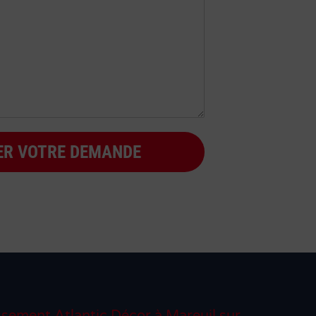
ER VOTRE DEMANDE
ssement Atlantic Décor à Mareuil sur