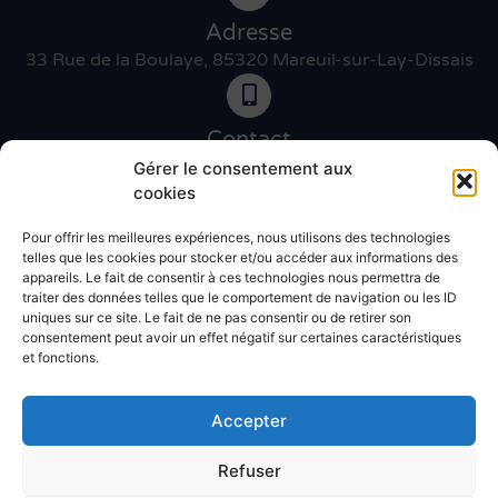
Adresse
33 Rue de la Boulaye, 85320 Mareuil-sur-Lay-Dissais
Contact
06 46 27 89 83
Gérer le consentement aux
cookies
Pour offrir les meilleures expériences, nous utilisons des technologies
Contact
telles que les cookies pour stocker et/ou accéder aux informations des
02 51 30 31 09
appareils. Le fait de consentir à ces technologies nous permettra de
traiter des données telles que le comportement de navigation ou les ID
uniques sur ce site. Le fait de ne pas consentir ou de retirer son
Devis gratuit
consentement peut avoir un effet négatif sur certaines caractéristiques
et fonctions.
Accepter
Refuser
© Atlantic décor 2025 – Réalisation
Radius Design