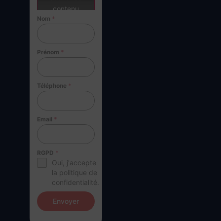
contenu
Nom
*
Prénom
*
Téléphone
*
Email
*
RGPD
*
Oui, j'accepte
la politique de
confidentialité.
Envoyer