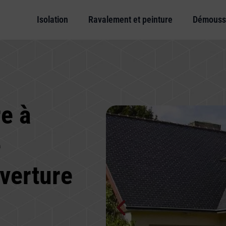
Isolation
Ravalement et peinture
Démouss
e à
e
verture