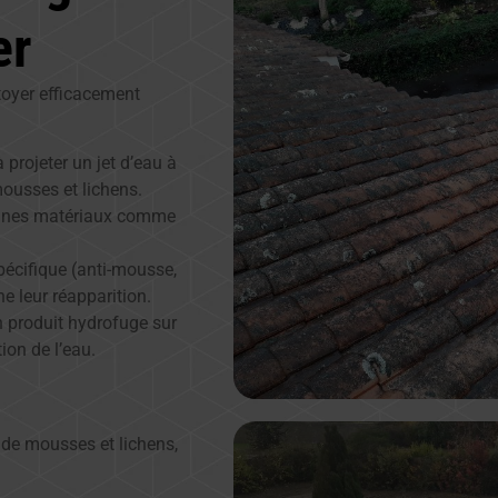
er
toyer efficacement
projeter un jet d’eau à
mousses et lichens.
aines matériaux comme
spécifique (anti-mousse,
e leur réapparition.
n produit hydrofuge sur
tion de l’eau.
n de mousses et lichens,