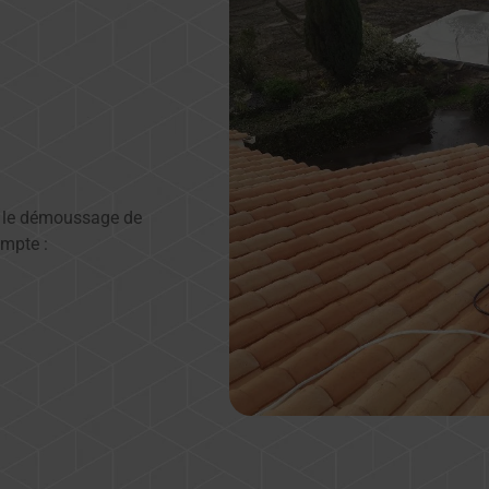
ns le démoussage de
ompte :