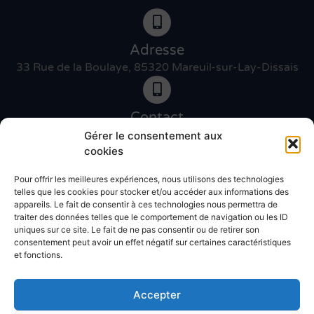
Adresse
33 Rue de la Boulaye, 85320 Mareuil-sur-Lay-Dissais
Contact
06 46 27 89 83
Gérer le consentement aux
cookies
Pour offrir les meilleures expériences, nous utilisons des technologies
Contact
telles que les cookies pour stocker et/ou accéder aux informations des
02 51 30 31 09
appareils. Le fait de consentir à ces technologies nous permettra de
traiter des données telles que le comportement de navigation ou les ID
uniques sur ce site. Le fait de ne pas consentir ou de retirer son
Devis gratuit
consentement peut avoir un effet négatif sur certaines caractéristiques
et fonctions.
Accepter