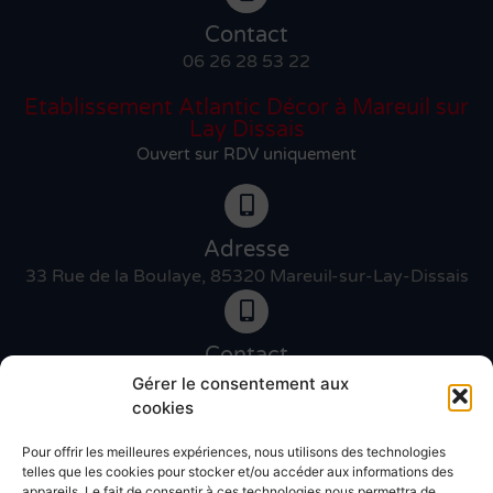
Contact
06 26 28 53 22
Etablissement Atlantic Décor à Mareuil sur
Lay Dissais
Ouvert sur RDV uniquement
Adresse
33 Rue de la Boulaye, 85320 Mareuil-sur-Lay-Dissais
Contact
06 46 27 89 83
Gérer le consentement aux
cookies
Pour offrir les meilleures expériences, nous utilisons des technologies
Contact
telles que les cookies pour stocker et/ou accéder aux informations des
02 51 30 31 09
appareils. Le fait de consentir à ces technologies nous permettra de