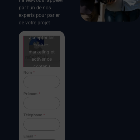
Faites-vous rappeler
par l’un de nos
experts pour parler
de votre projet
Cliquez pour
accepter les
cookies
marketing et
activer ce
contenu
Nom
*
Prénom
*
Téléphone
*
Email
*