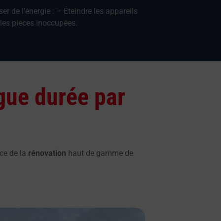
 de l’énergie : – Éteindre les appareils
les pièces inoccupées.
ngue durée par
ce de la
rénovation
haut de gamme de