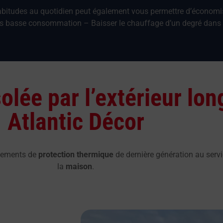
bitudes au quotidien peut également vous permettre d’économiser
ules basse consommation – Baisser le chauffage d’un degré dans 
solée par l’extérieur lo
Atlantic Décor
êtements de
protection thermique
de dernière génération au servi
la
maison
.