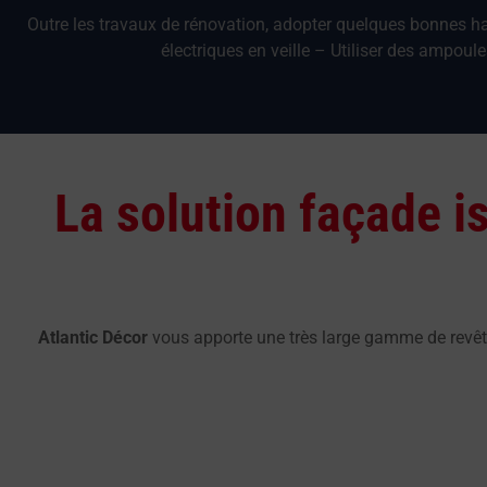
Outre les travaux de rénovation, adopter quelques bonnes ha
électriques en veille – Utiliser des ampo
La solution façade i
Atlantic Décor
vous apporte une très large gamme de rev