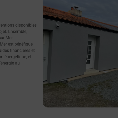
ventions disponibles
ojet. Ensemble,
sur-Mer.
-Mer est bénéfique
ides financières et
on énergétique, et
’énergie au