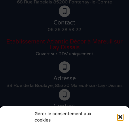
68 Rue Rabelais 85200 Fontenay-le-Comte
Contact
06 26 28 53 22
Etablissement Atlantic Décor à Mareuil sur
Lay Dissais
Ouvert sur RDV uniquement
Adresse
33 Rue de la Boulaye, 85320 Mareuil-sur-Lay-Dissais
Contact
06 46 27 89 83
Gérer le consentement aux
cookies