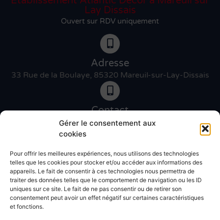
Etablissement Atlantic Décor à Mareuil sur
Lay Dissais
Ouvert sur RDV uniquement
Adresse
33 Rue de la Boulaye, 85320 Mareuil-sur-Lay-Dissais
Contact
06 46 27 89 83
Gérer le consentement aux
cookies
Pour offrir les meilleures expériences, nous utilisons des technologies
Contact
telles que les cookies pour stocker et/ou accéder aux informations des
02 51 30 31 09
appareils. Le fait de consentir à ces technologies nous permettra de
traiter des données telles que le comportement de navigation ou les ID
uniques sur ce site. Le fait de ne pas consentir ou de retirer son
Devis gratuit
consentement peut avoir un effet négatif sur certaines caractéristiques
et fonctions.