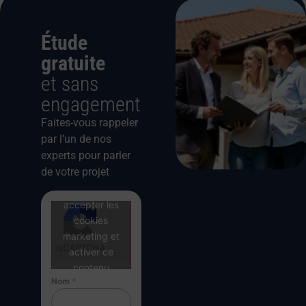
Étude
gratuite
et sans
engagement
Faites-vous rappeler
par l’un de nos
experts pour parler
de votre projet
Cliquez pour
accepter les
cookies
marketing et
activer ce
contenu
Nom
*