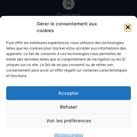
Contact
06 46 27 89 83
Gérer le consentement aux
cookies
Pour offrir les meilleures expériences, nous utilisons des technologies
Contact
telles que les cookies pour stocker et/ou accéder aux informations des
02 51 30 31 09
appareils. Le fait de consentir à ces technologies nous permettra de
traiter des données telles que le comportement de navigation ou les ID
uniques sur ce site. Le fait de ne pas consentir ou de retirer son
Devis gratuit
consentement peut avoir un effet négatif sur certaines caractéristiques
et fonctions.
Accepter
Refuser
© Atlantic décor 2025 – Réalisation
Radius Design
Devis travaux
Voir les préférences
Album photos
Mentions légales
Mentions légales