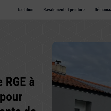
Isolation
Ravalement et peinture
Démouss
e RGE à
 pour