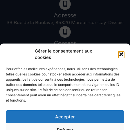
Adresse
33 Rue de la Boulaye, 85320 Mareuil-sur-Lay-Dissais
Contact
06 46 27 89 83
Gérer le consentement aux
cookies
Pour offrir les meilleures expériences, nous utilisons des technologies
Contact
telles que les cookies pour stocker et/ou accéder aux informations des
02 51 30 31 09
appareils. Le fait de consentir à ces technologies nous permettra de
traiter des données telles que le comportement de navigation ou les ID
uniques sur ce site. Le fait de ne pas consentir ou de retirer son
Devis gratuit
consentement peut avoir un effet négatif sur certaines caractéristiques
et fonctions.
Accepter
Refuser
© Atlantic décor 2025 – Réalisation
Radius Design