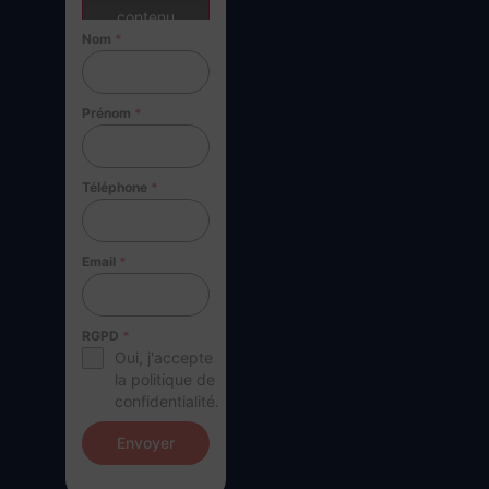
contenu
Nom
*
Prénom
*
Téléphone
*
Email
*
RGPD
*
Oui, j'accepte
la politique de
confidentialité.
Envoyer