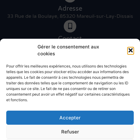
Adresse
33 Rue de la Boulaye, 85320 Mareuil-sur-Lay-Dissais
Contact
06 46 27 89 83
Gérer le consentement aux
cookies
Pour offrir les meilleures expériences, nous utilisons des technologies
Contact
telles que les cookies pour stocker et/ou accéder aux informations des
02 51 30 31 09
appareils. Le fait de consentir à ces technologies nous permettra de
traiter des données telles que le comportement de navigation ou les ID
uniques sur ce site. Le fait de ne pas consentir ou de retirer son
Devis gratuit
consentement peut avoir un effet négatif sur certaines caractéristiques
et fonctions.
Accepter
Refuser
© Atlantic décor 2025 – Réalisation
Radius Design