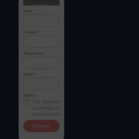
contenu
Nom
*
Prénom
*
Téléphone
*
Email
*
RGPD
*
Oui, j'accepte
la politique de
confidentialité.
Envoyer