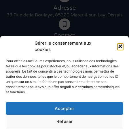
Adresse
33 Rue de la Boulaye, 85320 Mareuil-sur-Lay-Dissais
Contact
06 46 27 89 83
Gérer le consentement aux
cookies
Pour offrir les meilleures expériences, nous utilisons des technologies
Contact
telles que les cookies pour stocker et/ou accéder aux informations des
02 51 30 31 09
appareils. Le fait de consentir à ces technologies nous permettra de
traiter des données telles que le comportement de navigation ou les ID
uniques sur ce site. Le fait de ne pas consentir ou de retirer son
Devis gratuit
consentement peut avoir un effet négatif sur certaines caractéristiques
et fonctions.
Accepter
Refuser
© Atlantic décor 2025 – Réalisation
Radius Design