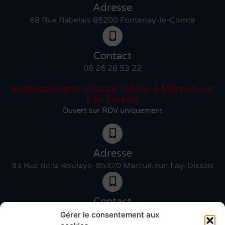
Adresse
68 Rue Rabelais 85200 Fontenay-le-Comte
Contact
06 26 28 53 22
Etablissement Atlantic Décor à Mareuil sur
Lay Dissais
Ouvert sur RDV uniquement
Adresse
33 Rue de la Boulaye, 85320 Mareuil-sur-Lay-Dissais
Contact
06 46 27 89 83
Gérer le consentement aux