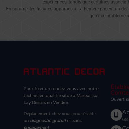
expériences, tandis que certaines associati
En somme, les fissures apparues à La Ferrière posent un défi 
gérer ce problème af
Établi
Pour fixer un rendez-vous avec notre
Comte
technicien qualifié situé à Mareuil sur
Ouvert s
Lay Dissais en Vendée.
Ad
Déplacement chez vous pour établir
68
un
diagnostic gratuit
et
sans
engagement
Co