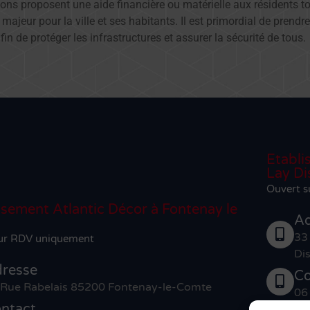
ons proposent une aide financière ou matérielle aux résidents to
majeur pour la ville et ses habitants. Il est primordial de prend
in de protéger les infrastructures et assurer la sécurité de tous.
Etabli
Lay Di
Ouvert 
ssement Atlantic Décor à Fontenay le
Ad
33
ur RDV uniquement
Dis
resse
Co
 Rue Rabelais 85200 Fontenay-le-Comte
06
ntact