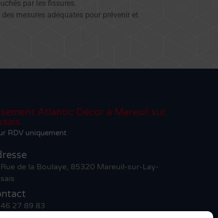
uchés par les fissures.
re des mesures adéquates pour prévenir et
ssement Atlantic Décor à Mareuil sur
ssais
sur RDV uniquement
resse
 Rue de la Boulaye, 85320 Mareuil-sur-Lay-
sais
ntact
 46 27 89 83