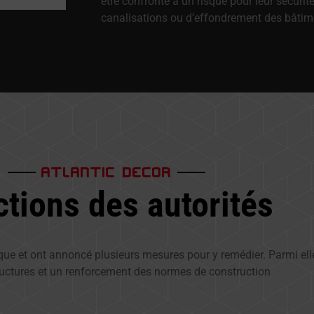
être confronté à un risque pour leur sécuri
canalisations ou d’effondrement des bâtim
ATLANTIC DECOR
tions des autorités
que et ont annoncé plusieurs mesures pour y remédier. Parmi elle
ructures et un renforcement des normes de construction