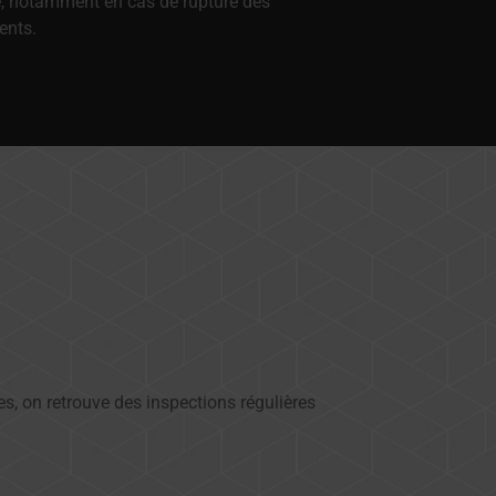
té, notamment en cas de rupture des
ents.
s, on retrouve des inspections régulières