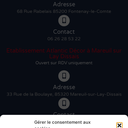
Adresse
68 Rue Rabelais 85200 Fontenay-le-Comte
Contact
06 26 28 53 22
Etablissement Atlantic Décor à Mareuil sur
Lay Dissais
Ouvert sur RDV uniquement
Adresse
33 Rue de la Boulaye, 85320 Mareuil-sur-Lay-Dissais
Contact
06 46 27 89 83
Gérer le consentement aux