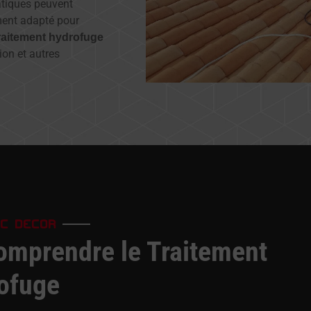
matiques peuvent
ment adapté pour
raitement hydrofuge
tion et autres
IC DECOR
Comprendre le Traitement
ofuge