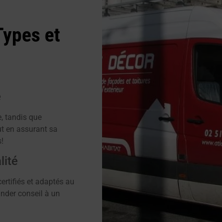
Types et
é
e, tandis que
ut en assurant sa
s!
lité
certifiés et adaptés au
ander conseil à un