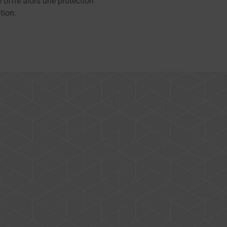
 offre alors une protection
tion.