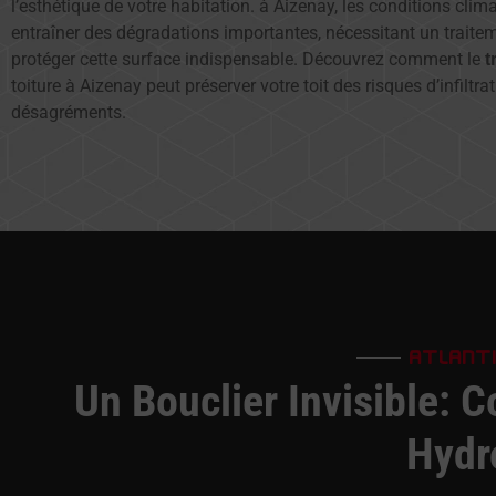
l’esthétique de votre habitation. à Aizenay, les conditions cli
entraîner des dégradations importantes, nécessitant un traite
protéger cette surface indispensable. Découvrez comment le
t
toiture à Aizenay peut préserver votre toit des risques d’infiltra
désagréments.
ATLANT
Un Bouclier Invisible: 
Hydr