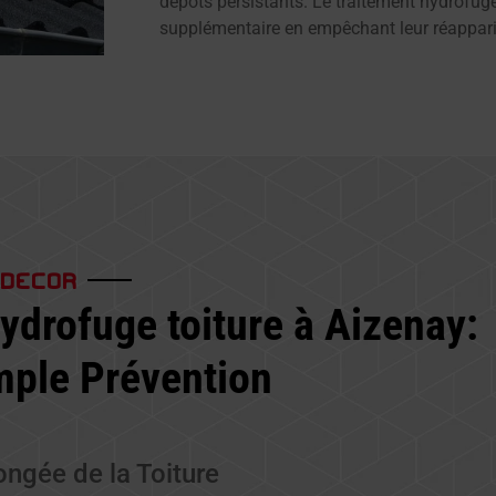
dépôts persistants. Le traitement hydrofuge
supplémentaire en empêchant leur réappari
 DECOR
ydrofuge toiture à Aizenay:
mple Prévention
ongée de la Toiture