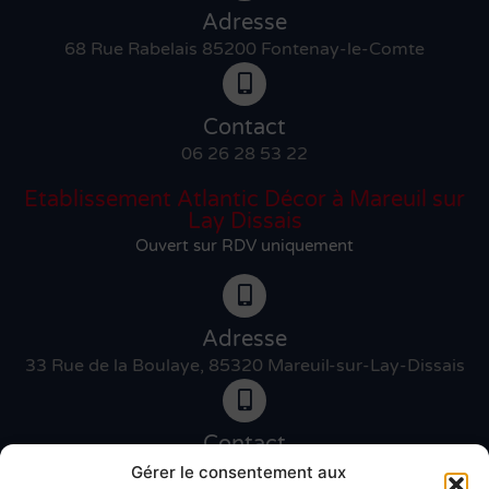
Adresse
68 Rue Rabelais 85200 Fontenay-le-Comte
Contact
06 26 28 53 22
Etablissement Atlantic Décor à Mareuil sur
Lay Dissais
Ouvert sur RDV uniquement
Adresse
33 Rue de la Boulaye, 85320 Mareuil-sur-Lay-Dissais
Contact
06 46 27 89 83
Gérer le consentement aux