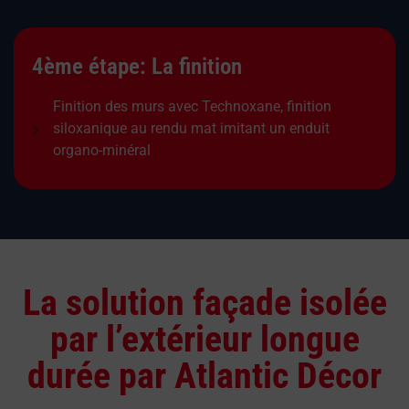
4ème étape: La finition
Finition des murs avec Technoxane, finition
siloxanique au rendu mat imitant un enduit
organo-minéral
La solution façade isolée
par l’extérieur longue
durée par Atlantic Décor