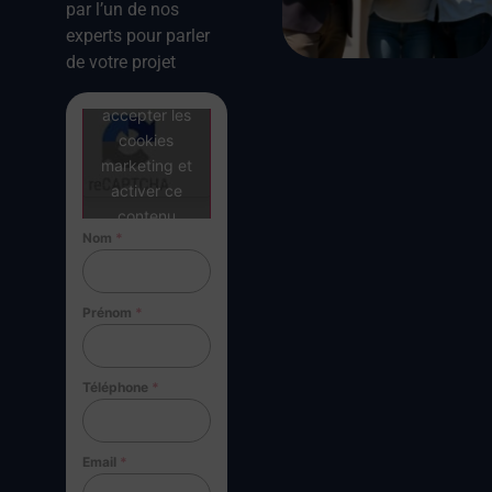
par l’un de nos
experts pour parler
de votre projet
Cliquez pour
accepter les
cookies
marketing et
activer ce
contenu
Nom
*
Prénom
*
Téléphone
*
Email
*