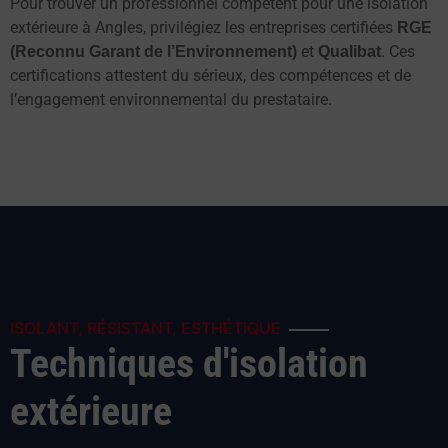
Pour trouver un professionnel compétent pour une isolation
extérieure à Angles, privilégiez les entreprises certifiées
RGE
et
. Ces
(Reconnu Garant de l’Environnement)
Qualibat
certifications attestent du sérieux, des compétences et de
l’engagement environnemental du prestataire.
ISOLANT, RÉSISTANT, ESTHÉTIQUE
Techniques d'isolation
extérieure