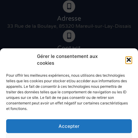
Adresse
33 Rue de la Boulaye, 85320 Mareuil-sur-Lay-Dissais
Contact
06 46 27 89 83
Gérer le consentement aux
cookies
Pour offrir les meilleures expériences, nous utilisons des technologies
Contact
telles que les cookies pour stocker et/ou accéder aux informations des
02 51 30 31 09
appareils. Le fait de consentir à ces technologies nous permettra de
traiter des données telles que le comportement de navigation ou les ID
uniques sur ce site. Le fait de ne pas consentir ou de retirer son
Devis gratuit
consentement peut avoir un effet négatif sur certaines caractéristiques
et fonctions.
Accepter