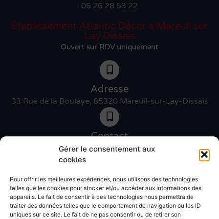
06 26 28 53 22
Etablissement Atlantic Décor à Mareuil sur
Lay Dissais
Ouvert sur RDV uniquement
Adresse
33 Rue de la Boulaye, 85320 Mareuil-sur-Lay-Dissais
Contact
06 46 27 89 83
Gérer le consentement aux
cookies
Pour offrir les meilleures expériences, nous utilisons des technologies
Contact
telles que les cookies pour stocker et/ou accéder aux informations des
02 51 30 31 09
appareils. Le fait de consentir à ces technologies nous permettra de
traiter des données telles que le comportement de navigation ou les ID
uniques sur ce site. Le fait de ne pas consentir ou de retirer son