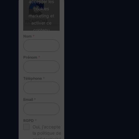
accepter les
cookies
marketing et
activer ce
contenu
Nom
*
Prénom
*
Téléphone
*
Email
*
RGPD
*
Oui, j'accepte
la politique de