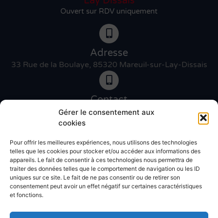
Lay Dissais
Ouvert sur RDV uniquement
Adresse
33 Rue de la Boulaye, 85320 Mareuil-sur-Lay-Dissais
Contact
06 46 27 89 83
Gérer le consentement aux
cookies
Pour offrir les meilleures expériences, nous utilisons des technologies
Contact
telles que les cookies pour stocker et/ou accéder aux informations des
02 51 30 31 09
appareils. Le fait de consentir à ces technologies nous permettra de
traiter des données telles que le comportement de navigation ou les ID
uniques sur ce site. Le fait de ne pas consentir ou de retirer son
Devis gratuit
consentement peut avoir un effet négatif sur certaines caractéristiques
et fonctions.