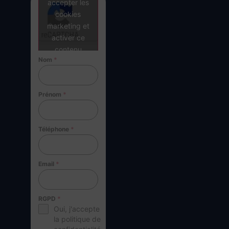
accepter les
cookies
marketing et
activer ce
contenu
Nom
*
Prénom
*
Téléphone
*
Email
*
RGPD
*
Oui, j'accepte
la politique de