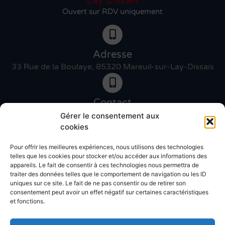
Lay Dissais
Ouvert sur RDV uniquement
Adresse
33 Rue de la Boulaye, 85320 Mareuil-sur-Lay-Dissais
Contact
06 46 27 89 83
Gérer le consentement aux
cookies
Pour offrir les meilleures expériences, nous utilisons des technologies
Contact
telles que les cookies pour stocker et/ou accéder aux informations des
02 51 30 31 09
appareils. Le fait de consentir à ces technologies nous permettra de
traiter des données telles que le comportement de navigation ou les ID
uniques sur ce site. Le fait de ne pas consentir ou de retirer son
Devis gratuit
consentement peut avoir un effet négatif sur certaines caractéristiques
et fonctions.