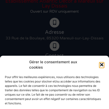
Etablissement Atlantic Décor à Mareuil sur
Lay Dissais
Ouvert sur RDV uniquement
Adresse
33 Rue de la Boulaye, 85320 Mareuil-sur-Lay-Dissais
Contact
06 46 27 89 83
Gérer le consentement aux
cookies
Pour offrir les meilleures expériences, nous utilisons des technologies
Contact
telles que les cookies pour stocker et/ou accéder aux informations des
02 51 30 31 09
appareils. Le fait de consentir à ces technologies nous permettra de
traiter des données telles que le comportement de navigation ou les ID
uniques sur ce site. Le fait de ne pas consentir ou de retirer son
Devis gratuit
consentement peut avoir un effet négatif sur certaines caractéristiques
et fonctions.