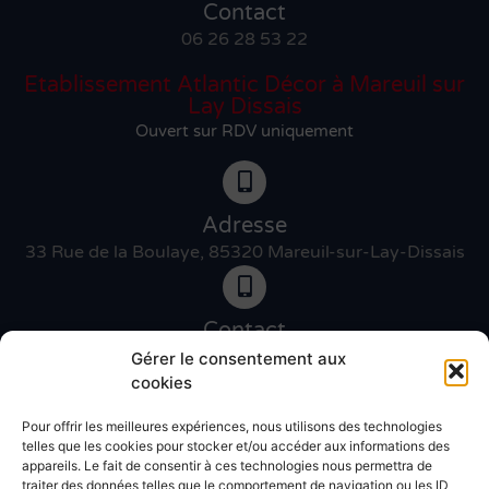
Contact
06 26 28 53 22
Etablissement Atlantic Décor à Mareuil sur
Lay Dissais
Ouvert sur RDV uniquement
Adresse
33 Rue de la Boulaye, 85320 Mareuil-sur-Lay-Dissais
Contact
06 46 27 89 83
Gérer le consentement aux
cookies
Pour offrir les meilleures expériences, nous utilisons des technologies
Contact
telles que les cookies pour stocker et/ou accéder aux informations des
02 51 30 31 09
appareils. Le fait de consentir à ces technologies nous permettra de
traiter des données telles que le comportement de navigation ou les ID