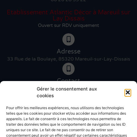
Etablissement Atlantic Décor à Mareuil sur
Lay Dissais
Ouvert sur RDV uniquement
Adresse
33 Rue de la Boulaye, 85320 Mareuil-sur-Lay-Dissais
Contact
06 46 27 89 83
Gérer le consentement aux
cookies
Pour offrir les meilleures expériences, nous utilisons des technologies
Contact
telles que les cookies pour stocker et/ou accéder aux informations des
02 51 30 31 09
appareils. Le fait de consentir à ces technologies nous permettra de
traiter des données telles que le comportement de navigation ou les ID
uniques sur ce site. Le fait de ne pas consentir ou de retirer son
Devis gratuit
consentement peut avoir un effet négatif sur certaines caractéristiques