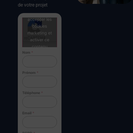
de votre projet
Cliquez pour
accepter les
cookies
marketing et
activer ce
contenu
Nom
*
Prénom
*
Téléphone
*
Email
*