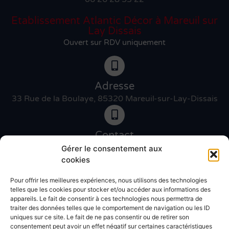
Etablissement Atlantic Décor à Mareuil sur
Lay Dissais
Ouvert sur RDV uniquement
Adresse
33 Rue de la Boulaye, 85320 Mareuil-sur-Lay-Dissais
Contact
06 46 27 89 83
Gérer le consentement aux
cookies
Pour offrir les meilleures expériences, nous utilisons des technologies
Contact
telles que les cookies pour stocker et/ou accéder aux informations des
02 51 30 31 09
appareils. Le fait de consentir à ces technologies nous permettra de
traiter des données telles que le comportement de navigation ou les ID
uniques sur ce site. Le fait de ne pas consentir ou de retirer son
Devis gratuit
consentement peut avoir un effet négatif sur certaines caractéristiques