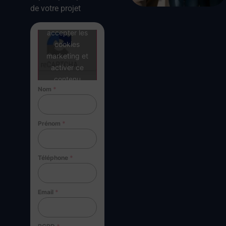
de votre projet
Cliquez pour
accepter les
cookies
marketing et
activer ce
contenu
Nom
*
Prénom
*
Téléphone
*
Email
*