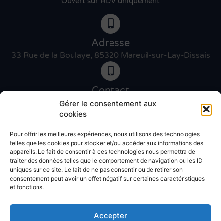
Ouvert sur RDV uniquement
Adresse
33 Rue de la Boulaye, 85320 Mareuil-sur-Lay-Dissais
Contact
06 46 27 89 83
Gérer le consentement aux
cookies
Pour offrir les meilleures expériences, nous utilisons des technologies
Contact
telles que les cookies pour stocker et/ou accéder aux informations des
02 51 30 31 09
appareils. Le fait de consentir à ces technologies nous permettra de
traiter des données telles que le comportement de navigation ou les ID
uniques sur ce site. Le fait de ne pas consentir ou de retirer son
Devis gratuit
consentement peut avoir un effet négatif sur certaines caractéristiques
et fonctions.
Accepter