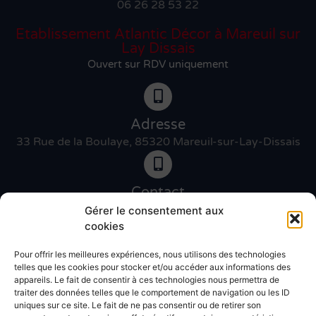
06 26 28 53 22
Etablissement Atlantic Décor à Mareuil sur
Lay Dissais
Ouvert sur RDV uniquement
Adresse
33 Rue de la Boulaye, 85320 Mareuil-sur-Lay-Dissais
Contact
06 46 27 89 83
Gérer le consentement aux
cookies
Pour offrir les meilleures expériences, nous utilisons des technologies
Contact
telles que les cookies pour stocker et/ou accéder aux informations des
02 51 30 31 09
appareils. Le fait de consentir à ces technologies nous permettra de
traiter des données telles que le comportement de navigation ou les ID
uniques sur ce site. Le fait de ne pas consentir ou de retirer son
Devis gratuit