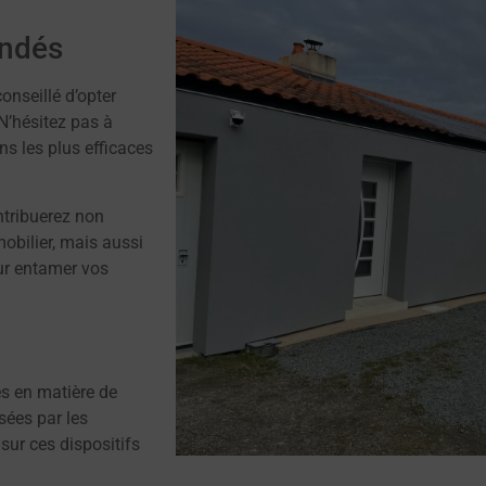
andés
conseillé d’opter
N’hésitez pas à
ns les plus efficaces
ntribuerez non
mobilier, mais aussi
our entamer vos
es en matière de
ées par les
 sur ces dispositifs