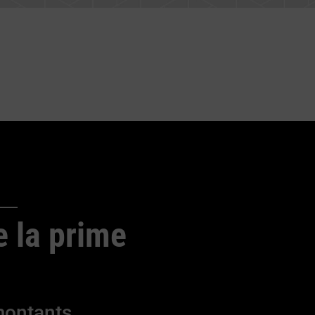
e la prime
 montants