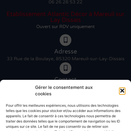
06 26 28 53 22
Etablissement Atlantic Décor à Mareuil sur
Lay Dissais
Ouvert sur RDV uniquement
Adresse
33 Rue de la Boulaye, 85320 Mareuil-sur-Lay-Dissais
Contact
06 46 27 89 83
Gérer le consentement aux
cookies
Pour offrir les meilleures expériences, nous utilisons des technologies
Contact
telles que les cookies pour stocker et/ou accéder aux informations des
02 51 30 31 09
appareils. Le fait de consentir à ces technologies nous permettra de
traiter des données telles que le comportement de navigation ou les ID
uniques sur ce site. Le fait de ne pas consentir ou de retirer son
Devis gratuit