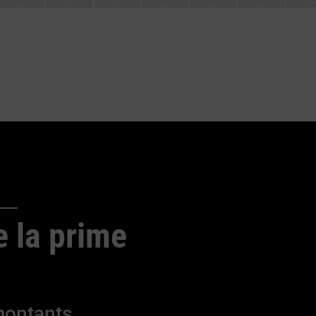
e la prime
 montants