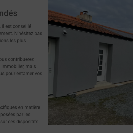
andés
 il est conseillé
ement. N’hésitez pas
ions les plus
.
vous contribuerez
n immobilier, mais
plus pour entamer vos
écifiques en matière
posées par les
 sur ces dispositifs