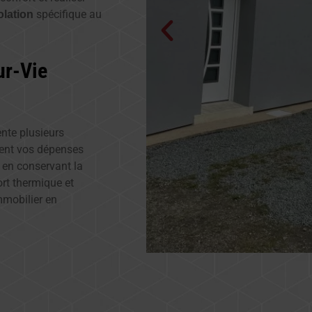
spécifique au
olation
ur-Vie
ente plusieurs
ment vos dépenses
t en conservant la
ort thermique et
mmobilier en