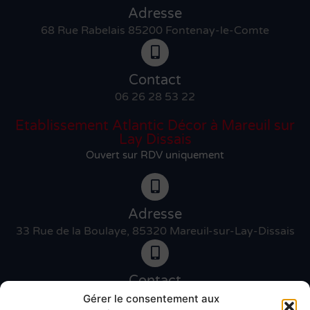
Adresse
68 Rue Rabelais 85200 Fontenay-le-Comte
Contact
06 26 28 53 22
Etablissement Atlantic Décor à Mareuil sur
Lay Dissais
Ouvert sur RDV uniquement
Adresse
33 Rue de la Boulaye, 85320 Mareuil-sur-Lay-Dissais
Contact
06 46 27 89 83
Gérer le consentement aux