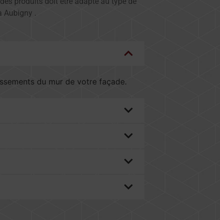
 des produits doit être adapté au type de
à Aubigny .
rassements du mur de votre façade.