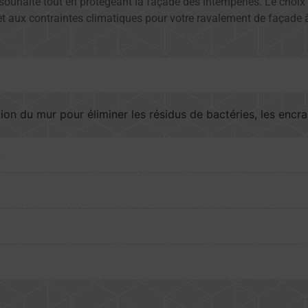
e souhaité tout en protégeant la façade des intempéries. Le choix
 et aux contraintes climatiques pour votre ravalement de façade 
ion du mur pour éliminer les résidus de bactéries, les enc
e