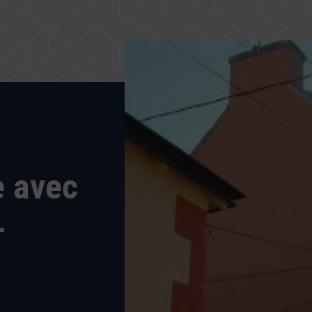
e avec
-