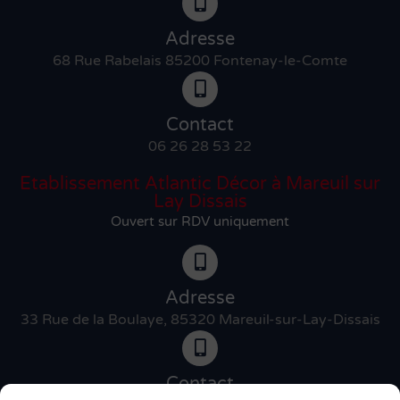
Adresse
68 Rue Rabelais 85200 Fontenay-le-Comte
Contact
06 26 28 53 22
Etablissement Atlantic Décor à Mareuil sur
Lay Dissais
Ouvert sur RDV uniquement
Adresse
33 Rue de la Boulaye, 85320 Mareuil-sur-Lay-Dissais
Contact