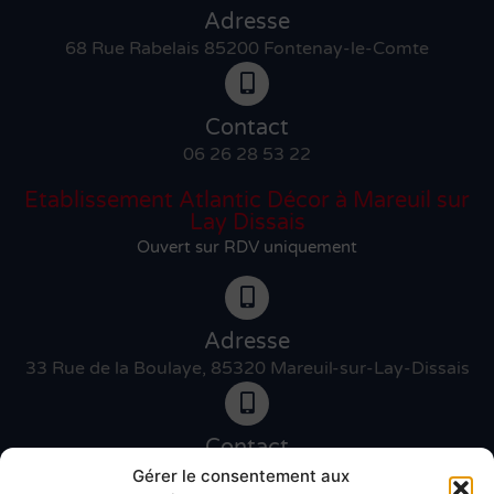
Adresse
68 Rue Rabelais 85200 Fontenay-le-Comte
Contact
06 26 28 53 22
Etablissement Atlantic Décor à Mareuil sur
Lay Dissais
Ouvert sur RDV uniquement
Adresse
33 Rue de la Boulaye, 85320 Mareuil-sur-Lay-Dissais
Contact
06 46 27 89 83
Gérer le consentement aux