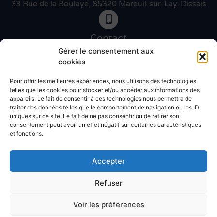
33 Rue de la Boulaye, 85320 Mareuil-sur-Lay-Dissais
Contact
06 46 27 89 83
Gérer le consentement aux
cookies
Pour offrir les meilleures expériences, nous utilisons des technologies
Contact
telles que les cookies pour stocker et/ou accéder aux informations des
02 51 30 31 09
appareils. Le fait de consentir à ces technologies nous permettra de
traiter des données telles que le comportement de navigation ou les ID
uniques sur ce site. Le fait de ne pas consentir ou de retirer son
Devis gratuit
consentement peut avoir un effet négatif sur certaines caractéristiques
et fonctions.
Accepter
Refuser
© Atlantic décor 2025 – Réalisation
Radius Design
Devis travaux
Voir les préférences
Album photos