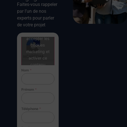
Faites-vous rappeler
par l’un de nos
experts pour parler
de votre projet
Cliquez pour
accepter les
cookies
marketing et
activer ce
contenu
Nom
*
Prénom
*
Téléphone
*