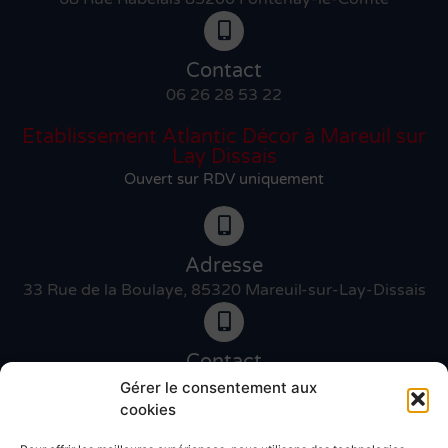
Contact
06 26 28 53 22
Etablissement Atlantic Décor à Mareuil sur
Lay Dissais
Ouvert sur RDV uniquement
Adresse
33 Rue de la Boulaye, 85320 Mareuil-sur-Lay-Dissais
Contact
06 46 27 89 83
Gérer le consentement aux
cookies