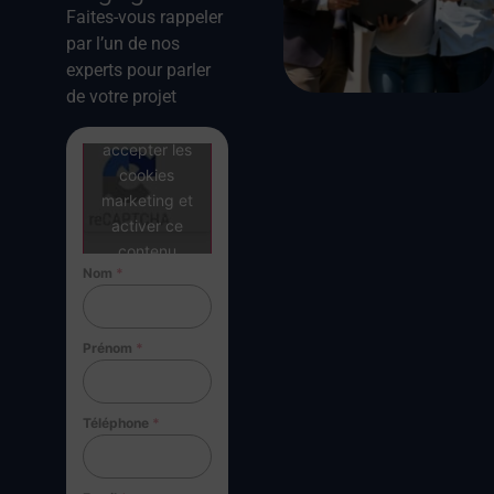
Faites-vous rappeler
par l’un de nos
experts pour parler
de votre projet
Cliquez pour
accepter les
cookies
marketing et
activer ce
contenu
Nom
*
Prénom
*
Téléphone
*