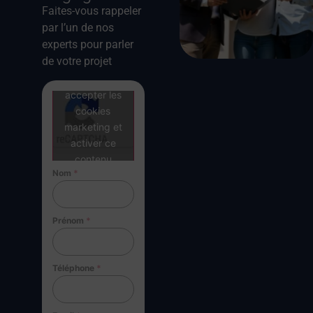
Faites-vous rappeler
par l’un de nos
experts pour parler
de votre projet
Cliquez pour
accepter les
cookies
marketing et
activer ce
contenu
Nom
*
Prénom
*
Téléphone
*