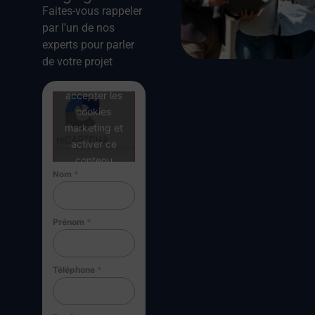
Faites-vous rappeler
par l’un de nos
experts pour parler
de votre projet
Cliquez pour
accepter les
cookies
marketing et
activer ce
contenu
Nom
*
Prénom
*
Téléphone
*