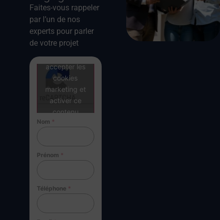
Faites-vous rappeler
par l’un de nos
experts pour parler
de votre projet
Cliquez pour
accepter les
cookies
marketing et
activer ce
contenu
Nom
*
Prénom
*
Téléphone
*