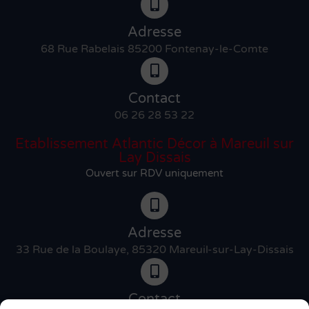
Adresse
68 Rue Rabelais 85200 Fontenay-le-Comte
Contact
06 26 28 53 22
Etablissement Atlantic Décor à Mareuil sur
Lay Dissais
Ouvert sur RDV uniquement
Adresse
33 Rue de la Boulaye, 85320 Mareuil-sur-Lay-Dissais
Contact