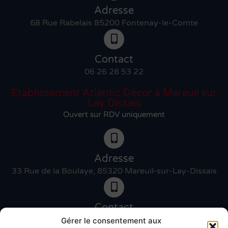
Adresse
68 Rue Rabelais 85200 Fontenay-le-Comte
Contact
06 26 28 53 22
Etablissement Atlantic Décor à Mareuil sur
Lay Dissais
Ouvert sur RDV uniquement
Adresse
33 Rue de la Boulaye, 85320 Mareuil-sur-Lay-Dissais
Contact
06 46 27 89 83
Gérer le consentement aux