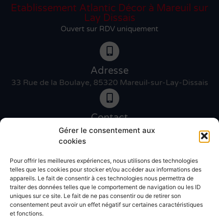
Etablissement Atlantic Décor à Mareuil sur
Lay Dissais
Ouvert sur RDV uniquement
Adresse
33 Rue de la Boulaye, 85320 Mareuil-sur-Lay-Dissais
Contact
06 46 27 89 83
Gérer le consentement aux
cookies
Pour offrir les meilleures expériences, nous utilisons des technologies
Contact
telles que les cookies pour stocker et/ou accéder aux informations des
02 51 30 31 09
appareils. Le fait de consentir à ces technologies nous permettra de
traiter des données telles que le comportement de navigation ou les ID
uniques sur ce site. Le fait de ne pas consentir ou de retirer son
Devis gratuit
consentement peut avoir un effet négatif sur certaines caractéristiques
et fonctions.