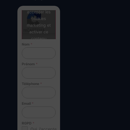
Cliquez pour
accepter les
cookies
marketing et
activer ce
contenu
Nom
*
Prénom
*
Téléphone
*
Email
*
RGPD
*
Oui, j'accepte